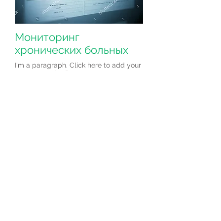
Мониторинг
хронических больных
I'm a paragraph. Click here to add your
own text and edit me. Let your users
get to know you.
> Записаться
Как записаться и
оплатить консультацию