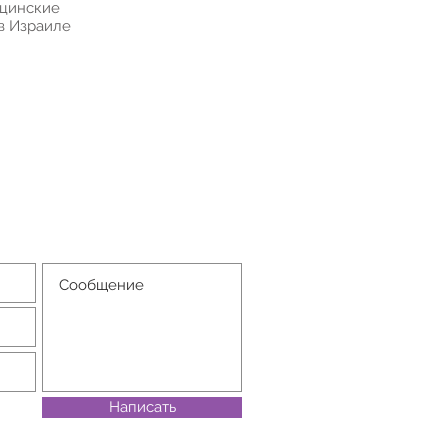
ицинские
в Израиле
Написать