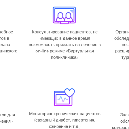
чебное
Консультирование пациентов, не
Органи
тов в
имеющих в данное время
обслед
плана
возможность приехать на лечение в
нес
цинского
on-line режиме «Виртуальная
расшир
поликлиника»
тур
Мониторинг хронических пациентов
тов для
Экс
(сахарный диабет, гипертония,
нения -
обс
ожирение и т.д.)
комфорт