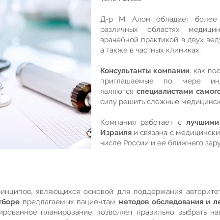
Д-р М. Алон обладает боле
различных областях медицин
врачебной практикой в двух вед
а также в частных клиниках.
Консультанты компании
, как п
приглашаемые по мере инди
являются
специалистами самого
силу решить сложные медицинс
Компания работает с
лучшими
Израиля
и связана с медицински
числе России и ее ближнего зар
инципов, являющихся основой для поддержания авторите
тборе
предлагаемых пациентам
методов обследования и л
цированное планирование позволяет правильно выбрать н